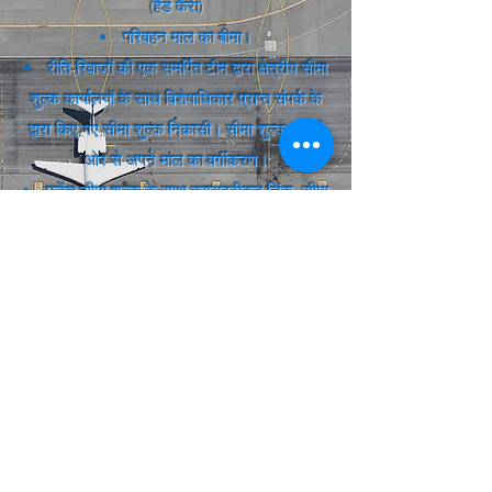
(हैंड कैरी)
परिवहन माल का बीमा।
रीति-रिवाजों की एक समर्पित टीम द्वारा क्षेत्रीय सीमा
शुल्क कार्यालयों के साथ विशेषाधिकार प्राप्त संपर्क के
द्वारा किए गए सीमा शुल्क निकासी। सीमा शुल्क अपनी
ओर से अपने माल का वर्गीकरण।
फ्रेंच सीमा शुल्क के साथ कम्प्यूटरीकृत लिंक, सीमा
शुल्क घोषणाओं, एटीए कालीनों, अस्थायी प्रवेश या
निर्यात की तात्कालिक स्थापना की अनुमति देता है।
इसके अतिरिक्त, आपको इसके बारे में अधिक
जानने की आवश्यकता है।
हमारी ताकत
सीमा शुल्क अनुमोदन (एन ° 5128)
IATA
(20-4 7339)
/ FIATA अनुमोदन