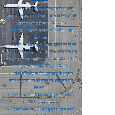
प्रतिनिधित्व।
सर्वोत्तम मूल्य / परिवहन समय अनुपात में सबसे
उपयुक्त एयरलाइन को परिभाषित करने के लिए आपकी
आवश्यकताओं का विश्लेषण और विचार।
सीधी सेवा, मैसेजिंग, ग्रुपेज, अनग्रुपिंग, "डोर टू
डोर" सेवा।
असेंबली, पैलेटाइज़ेशन, लेबलिंग, दुनिया भर के कई
देशों से नियमित समूहन। ईएएसई फ्रेट कर्मचारियों द्वारा
एक संचार सेवा द्वारा समर्थित ग्राहक द्वारा वांछित स्थिति
के अनुसार अपने शिपमेंट की ट्रेसबिलिटी।
संपूर्ण लॉजिस्टिक्स चेन (डेडलाइन के अनुसार
कंपनी का चुनाव) पर परिचालन का अनुकूलन और
नियंत्रण।
खतरनाक सामग्री विशेषता, विनियमित उत्पाद।
24/7 ग्राहक सहायता।
तत्काल माल, AOG, माल ढुलाई के साथ यात्री