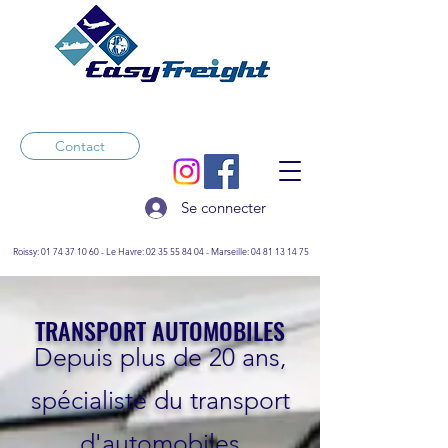
Contact
Se connecter
Roissy:
01 74 37 10 60
-
Le Havre:
02 35 55 84 04
- Marseille:
04 81 13 14 75
TRANSPORT AUTOMOBILES
Depuis plus de 20 ans,
spécialiste du transport
d'automobiles