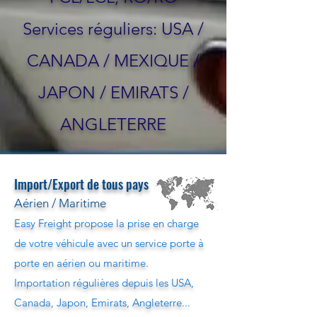
Services réguliers: USA /
CANADA / MEXIQUE /
JAPON / EMIRATS /
ANGLETERRE
Import/Export de tous pays
Aérien / Maritime
Easy Freight propose la prise en charge
de votre véhicule avec un service porte à
porte en aérien ou maritime.
Importation régulières depuis les USA,
Canada, Japon, Emirats, Angleterre...