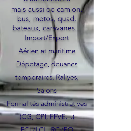
mais aussi de camion,
bus, motos,
quad,
bateaux, caravanes...
Import/Export
Aérien et maritime
Dépotage, douanes
temporaires, Rallyes,
Salons
Formalités administratives
(CG, CPI, FFVE…)
FCL/LCL, RO/RO