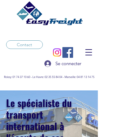
Contact
Se connecter
Roissy:
01 74 37 10 60
-
Le Havre:
02 35 55 84 04
- Marseille:
04 81 13 14 75
Le spécialiste du
transport
international à