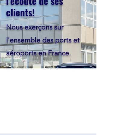
l'écoute de ses
clients!
Nous exerçons sur
l'ensemble des ports et
aéroports en France.