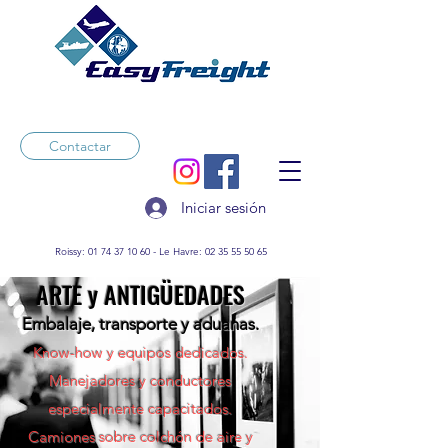
Contactar
Iniciar sesión
Roissy:
01 74 37 10 60
- Le Havre:
02 35 55 50 65
ARTE y ANTIGÜEDADES
Embalaje, transporte y aduanas.
Know-how y equipos dedicados.
Manejadores y conductores
especialmente capacitados.
Camiones sobre colchón de aire y